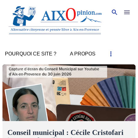
Accéder au contenu principal
POURQUOI CE SITE ?
A PROPOS
A
r
t
i
c
l
e
s
Conseil municipal : Cécile Cristofari