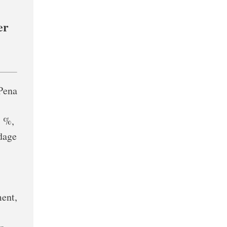
er
 Pena
5 %,
dage
ment,