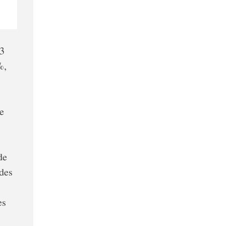
13
%,
e
de
 des
es