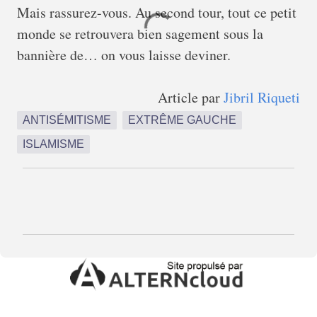
Mais rassurez-vous. Au second tour, tout ce petit
monde se retrouvera bien sagement sous la
bannière de… on vous laisse deviner.
Article par
Jibril Riqueti
ANTISÉMITISME
EXTRÊME GAUCHE
ISLAMISME
C
o
m
m
e
n
t