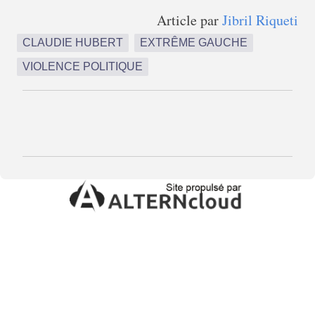
Article par
Jibril Riqueti
CLAUDIE HUBERT
EXTRÊME GAUCHE
VIOLENCE POLITIQUE
C
o
m
m
e
n
t
a
i
r
e